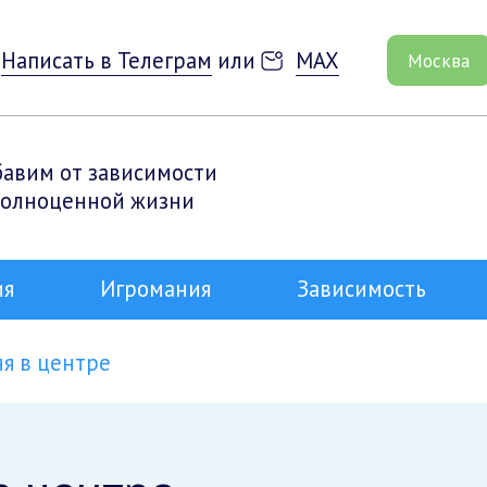
Написать в Телеграм
или
MAX
Москва
бавим от зависимости
полноценной жизни
ия
Игромания
Зависимость
ня в центре