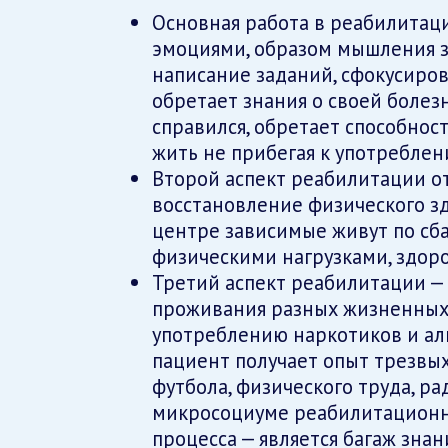
Основная работа в реабилитаци
эмоциями, образом мышления з
написание заданий, сфокусиро
обретает знания о своей болезни
справился, обретает способнос
жить не прибегая к употреблен
Второй аспект реабилитации от
восстановление физического з
центре зависимые живут по сб
физическими нагрузками, здор
Третий аспект реабилитации —
проживания разных жизненных 
употреблению наркотиков и алк
пациент получает опыт трезвы
футбола, физического труда, р
микросоциуме реабилитационно
процесса — является багаж знан