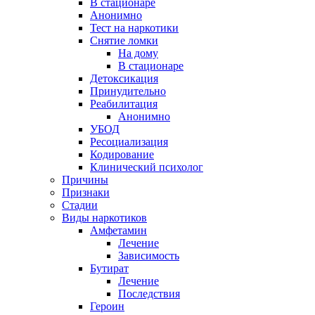
В стационаре
Анонимно
Тест на наркотики
Снятие ломки
На дому
В стационаре
Детоксикация
Принудительно
Реабилитация
Анонимно
УБОД
Ресоциализация
Кодирование
Клинический психолог
Причины
Признаки
Стадии
Виды наркотиков
Амфетамин
Лечение
Зависимость
Бутират
Лечение
Последствия
Героин