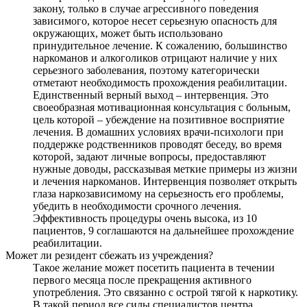
закону, только в случае агрессивного поведения
зависимого, которое несет серьезную опасность для
окружающих, может быть использовано
принудительное лечение. К сожалению, большинство
наркоманов и алкоголиков отрицают наличие у них
серьезного заболевания, поэтому категорически
отметают необходимость прохождения реабилитации.
Единственный верный выход – интервенция. Это
своеобразная мотивационная консультация с больным,
цель которой – убеждение на позитивное восприятие
лечения. В домашних условиях врачи-психологи при
поддержке родственников проводят беседу, во время
которой, задают личные вопросы, предоставляют
нужные доводы, рассказывая меткие примеры из жизни
и лечения наркоманов. Интервенция позволяет открыть
глаза наркозависимому на серьезность его проблемы,
убедить в необходимости срочного лечения.
Эффективность процедуры очень высока, из 10
пациентов, 9 соглашаются на дальнейшее прохождение
реабилитации.
Может ли резидент сбежать из учреждения?
Такое желание может посетить пациента в течении
первого месяца после прекращения активного
употребления. Это связанно с острой тягой к наркотику.
В такой период все силы специалистов центра