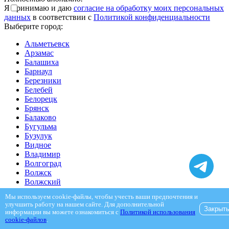
Я принимаю и даю
согласие на обработку моих персональных
данных
в соответствии с
Политикой конфиденциальности
Выберите город:
Альметьевск
Арзамас
Балашиха
Барнаул
Березники
Белебей
Белорецк
Брянск
Балаково
Бугульма
Бузулук
Видное
Владимир
Волгоград
Волжск
Волжский
Вологда
Мы используем cookie-файлы, чтобы учесть ваши предпочтения и
Воскресенск
улучшить работу на нашем сайте. Для дополнительной
Закрыт
Воткинск
информации вы можете ознакомиться с
Политикой использования
Воронеж
cookie-файлов
.
Глазов