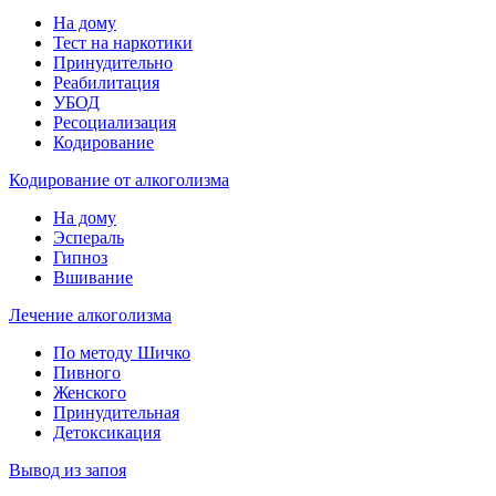
На дому
Тест на наркотики
Принудительно
Реабилитация
УБОД
Ресоциализация
Кодирование
Кодирование от алкоголизма
На дому
Эспераль
Гипноз
Вшивание
Лечение алкоголизма
По методу Шичко
Пивного
Женского
Принудительная
Детоксикация
Вывод из запоя