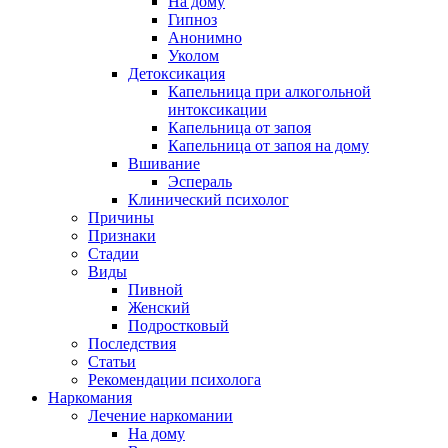
На дому
Гипноз
Анонимно
Уколом
Детоксикация
Капельница при алкогольной
интоксикации
Капельница от запоя
Капельница от запоя на дому
Вшивание
Эспераль
Клинический психолог
Причины
Признаки
Стадии
Виды
Пивной
Женский
Подростковый
Последствия
Статьи
Рекомендации психолога
Наркомания
Лечение наркомании
На дому