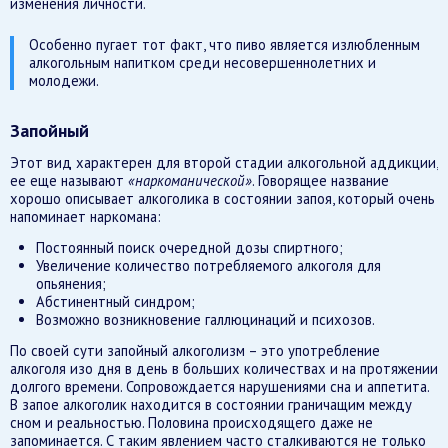
изменения личности.
Особенно пугает тот факт, что пиво является излюбленным
алкогольным напитком среди несовершеннолетних и
молодежи.
Запойный
Этот вид характерен для второй стадии алкогольной аддикции,
ее еще называют
«наркоманической»
. Говорящее название
хорошо описывает алкоголика в состоянии запоя, который очень
напоминает наркомана:
Постоянный поиск очередной дозы спиртного;
Увеличение количество потребляемого алкоголя для
опьянения;
Абстинентный синдром;
Возможно возникновение галлюцинаций и психозов.
По своей сути запойный алкоголизм – это употребление
алкоголя изо дня в день в больших количествах и на протяжении
долгого времени. Сопровождается нарушениями сна и аппетита.
В запое алкоголик находится в состоянии граничащим между
сном и реальностью. Половина происходящего даже не
запоминается. С таким явлением часто сталкиваются не только