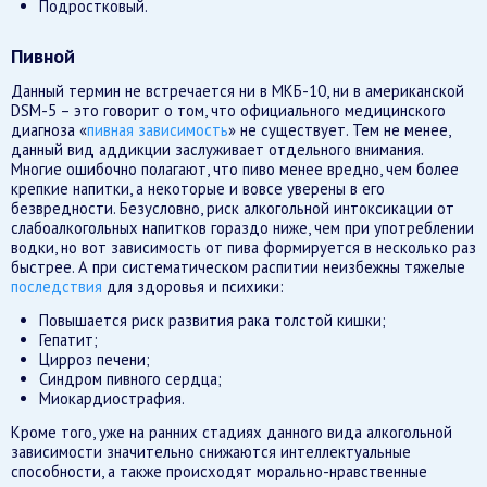
Подростковый.
Пивной
Данный термин не встречается ни в МКБ-10, ни в американской
DSM-5 – это говорит о том, что официального медицинского
диагноза «
пивная зависимость
» не существует. Тем не менее,
данный вид аддикции заслуживает отдельного внимания.
Многие ошибочно полагают, что пиво менее вредно, чем более
крепкие напитки, а некоторые и вовсе уверены в его
безвредности. Безусловно, риск алкогольной интоксикации от
слабоалкогольных напитков гораздо ниже, чем при употреблении
водки, но вот зависимость от пива формируется в несколько раз
быстрее. А при систематическом распитии неизбежны тяжелые
последствия
для здоровья и психики:
Повышается риск развития рака толстой кишки;
Гепатит;
Цирроз печени;
Синдром пивного сердца;
Миокардиострафия.
Кроме того, уже на ранних стадиях данного вида алкогольной
зависимости значительно снижаются интеллектуальные
способности, а также происходят морально-нравственные