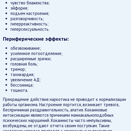
чувство блаженства;
эйфория;
подъем настроения;
разговорчивость;
гиперреактивность;
гиперсексуальность.
Периферические эффекты:
обезвоживание;
усиленное потоотделение;
расширенные зрачки;
головная боль;
тремор;
тахикардия;
увеличение АД;
бессонница;
тошнота.
Прекращение действия наркотика не приводит к нормализации
работы организма. Настроение портится, возникает тревога,
беспричинная раздражительность, апатия. Кокаиновые
интоксикации являются причинами маниакальноподобных
психических нарушений. Кокаинисты часто импульсивны,
возбуждены, не отдают отчета своим поступкам. Такие
состояния нередко приводят к криминальным поступкам.