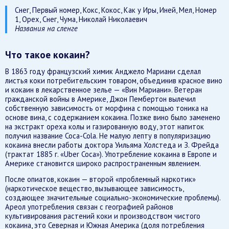
Снег, Первый номер, Кокс, Кокос, Как у Иры, Иней, Мел, Номер
1, Орех, Снег, Чума, Николай Николаевич
Названия на сленге
Что такое кокаин?
В 1863 году французский химик Анджело Мариани сделал
листья коки потребительским товаром, объединив красное вино
и кокаин в лекарственное зелье — «Вин Мариани». Ветеран
гражданской войны в Америке, Джон Пембертон вылечил
собственную зависимость от морфина с помощью тоника на
основе вина, с содержанием кокаина. Позже вино было заменено
на экстракт ореха колы и газированную воду, этот напиток
получил название Coca-Cola. Не малую лепту в популяризацию
кокаина внесли работы доктора Уильяма Холстеда и З. Фрейда
(трактат 1885 г. «Uber Coca»). Употребление кокаина в Европе и
Америке становится широко распространенным явлением.
После опиатов, кокаин — второй «проблемный наркотик»
(наркотическое вещество, вызывающее зависимость,
создающее значительные социально-экономические проблемы).
Ареол употребления связан с географией районов
культивирования растений коки и производством чистого
кокаина, это Северная и Южная Америка (доля потребления